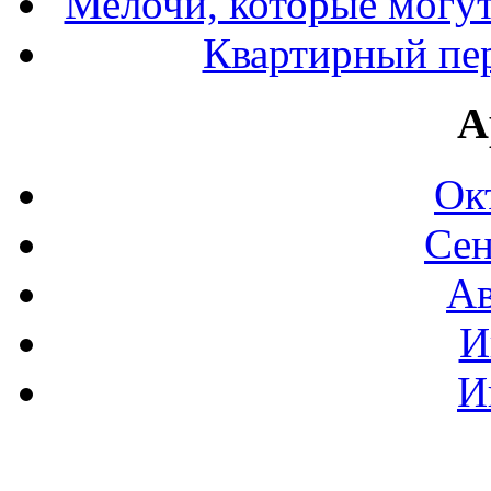
Мелочи, которые могут
Квартирный пер
А
Ок
Сен
Ав
И
И