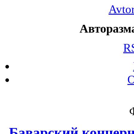
Avto
Авторазма
R
О
Баварский концер