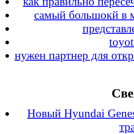
как правильно пересе
самый большокй в 
представл
toyo
нужен партнер для отк
Све
Новый Hyundai Gene
тр