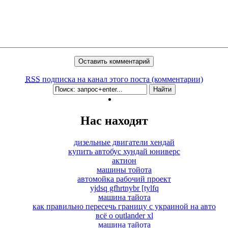
RSS
подписка на канал этого поста (комментарии)
Нас находят
дизельные двигатели хендай
купить автобус хундай юниверс
актион
машины тойота
автомойка рабочий проект
yjdsq gfhrtnybr [tylfq
машина тайота
как правильно пересечь границу с украиной на авто
всё о outlander xl
машина тайота