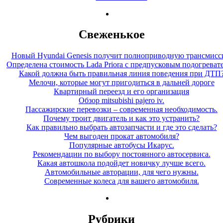
Свеженькое
Новый Hyundai Genesis получит полноприводную трансмис
Определена стоимость Lada Priora с предпусковым подогреват
Какой должна быть правильная линия поведения при ДТП
Мелочи, которые могут пригодиться в дальней дороге
Квартирный переезд и его организация
Обзор mitsubishi pajero iv.
Пассажирские перевозки – современная необходимость.
Почему троит двигатель и как это устранить?
Как правильно выбрать автозапчасти и где это сделать?
Чем выгоден прокат автомобиля?
Популярные автобусы Икарус.
Рекомендации по выбору постоянного автосервиса.
Какая автошкола подойдет новичку лучше всего.
Автомобильные авторации, для чего нужны.
Современные колеса для вашего автомобиля.
Рубрики