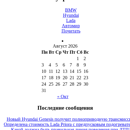
BMW
Hyundai
Lada
Автомир
Почитать
Август 2026
Пн
Вт
Ср
Чт
Пт
Сб
Вс
1
2
3
4
5
6
7
8
9
10
11
12
13
14
15
16
17
18
19
20
21
22
23
24
25
26
27
28
29
30
31
« Окт
Последние сообщения
Новый Hyundai Genesis получит полноприводную трансмис
Определена стоимость Lada Priora с предпусковым подогреват
Какой должна быть правильная линия поведения при ДТП