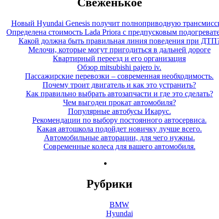
Свеженькое
Новый Hyundai Genesis получит полноприводную трансмис
Определена стоимость Lada Priora с предпусковым подогреват
Какой должна быть правильная линия поведения при ДТП
Мелочи, которые могут пригодиться в дальней дороге
Квартирный переезд и его организация
Обзор mitsubishi pajero iv.
Пассажирские перевозки – современная необходимость.
Почему троит двигатель и как это устранить?
Как правильно выбрать автозапчасти и где это сделать?
Чем выгоден прокат автомобиля?
Популярные автобусы Икарус.
Рекомендации по выбору постоянного автосервиса.
Какая автошкола подойдет новичку лучше всего.
Автомобильные авторации, для чего нужны.
Современные колеса для вашего автомобиля.
Рубрики
BMW
Hyundai