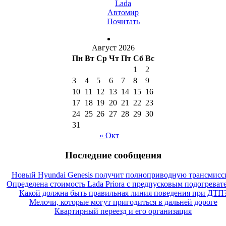
Lada
Автомир
Почитать
Август 2026
Пн
Вт
Ср
Чт
Пт
Сб
Вс
1
2
3
4
5
6
7
8
9
10
11
12
13
14
15
16
17
18
19
20
21
22
23
24
25
26
27
28
29
30
31
« Окт
Последние сообщения
Новый Hyundai Genesis получит полноприводную трансмис
Определена стоимость Lada Priora с предпусковым подогреват
Какой должна быть правильная линия поведения при ДТП
Мелочи, которые могут пригодиться в дальней дороге
Квартирный переезд и его организация