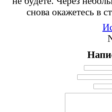
не будете. Через небо
снова окажетесь в с
И
N
Напи