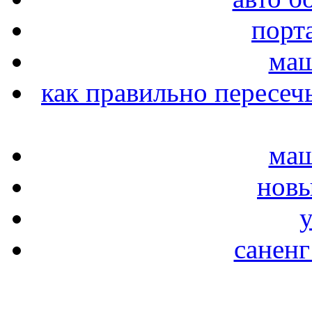
порт
маш
как правильно пересеч
маш
новы
y
саненг