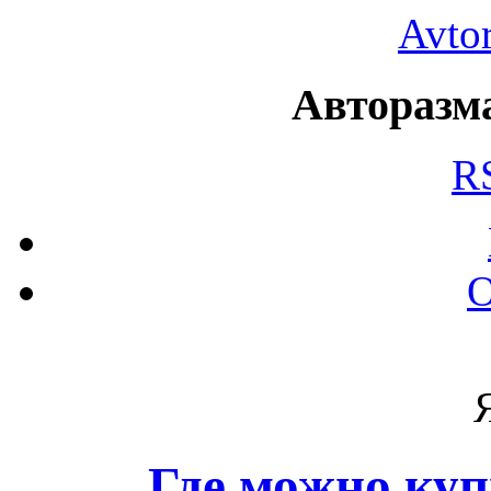
Avto
Авторазма
R
О
Где можно купи