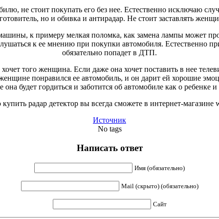
лю, не стоит покупать его без нее. Естественно исключаю случ
готовитель, но и обивка и антирадар. Не стоит заставлять женщи
 машины, к примеру мелкая поломка, как замена лампы может пр
слушаться к ее мнению при покупки автомобиля. Естественно пр
обязательно попадет в ДТП.
очет того женщина. Если даже она хочет поставить в нее телевиз
и женщине понравился ее автомобиль, и он дарит ей хорошие эм
е она будет гордиться и заботится об автомобиле как о ребенке и
 купить радар детектор вы всегда сможете в интернет-магазине 
Источник
No tags
Написать ответ
Имя (обязательно)
Mail (скрыто) (обязательно)
Сайт