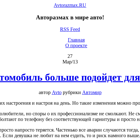
Avtorazmax.RU
Авторазмах в мире авто!
RSS Feed
Главная
О проекте
27
Мар/13
томобиль больше подойдет дл
автор
Avto
рубрики
Автомир
х настроения и настроя на день. Но такие изменения можно про
олюбители, но споры о их профессионализме не смолкают. Не смо
болтают по телефону без соответствующей гарнитуры и просто н
осто напросто теряется. Частенько все аварии случаются тогда,
я. Если девушка не любит на нем ездить, то и риск намного выш