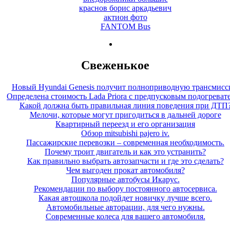
краснов борис аркадьевич
актион фото
FANTOM Bus
Свеженькое
Новый Hyundai Genesis получит полноприводную трансмис
Определена стоимость Lada Priora с предпусковым подогреват
Какой должна быть правильная линия поведения при ДТП
Мелочи, которые могут пригодиться в дальней дороге
Квартирный переезд и его организация
Обзор mitsubishi pajero iv.
Пассажирские перевозки – современная необходимость.
Почему троит двигатель и как это устранить?
Как правильно выбрать автозапчасти и где это сделать?
Чем выгоден прокат автомобиля?
Популярные автобусы Икарус.
Рекомендации по выбору постоянного автосервиса.
Какая автошкола подойдет новичку лучше всего.
Автомобильные авторации, для чего нужны.
Современные колеса для вашего автомобиля.