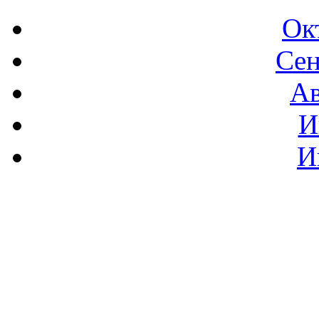
Ок
Сен
Ав
И
И