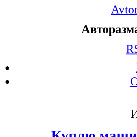
Avto
Авторазма
R
О
И
Куплю маши