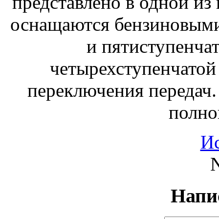
представлено в одной из
оснащаются бензиновыми
и пятиступенча
четырехступенчатой
переключения передач
полно
И
N
Напи