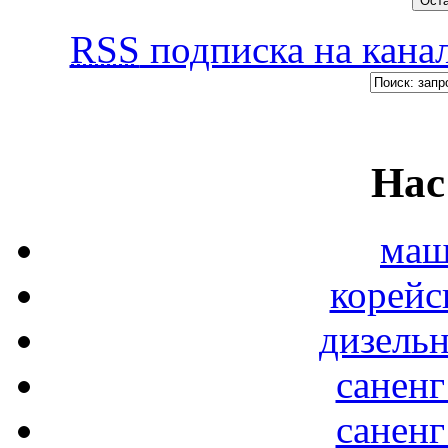
RSS
подписка на канал
Нас
маш
корейс
дизель
саненг
саненг