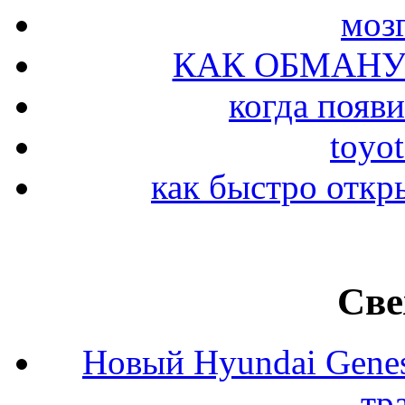
моз
КАК ОБМАНУ
когда появи
toyo
как быстро откр
Све
Новый Hyundai Gene
тр