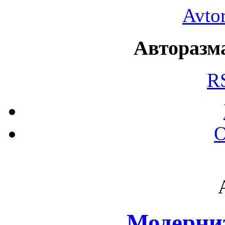
Avto
Авторазма
R
О
Модерниз