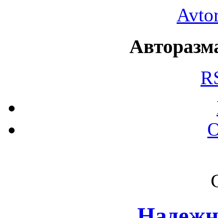
Avto
Авторазма
R
О
Надежн