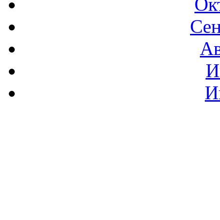
Ок
Сен
Ав
И
И