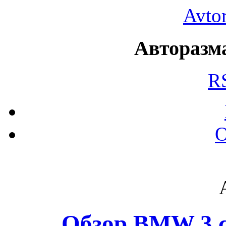
Avto
Авторазма
R
О
Обзор BMW 3 се