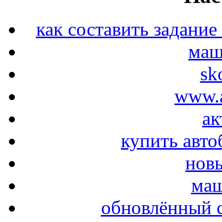
как составить задание
маш
sk
www.a
ак
купить авто
новы
маш
обновлённый с