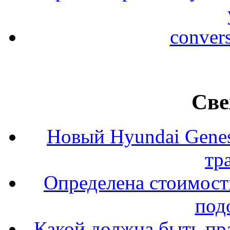
conver
Све
Новый Hyundai Gene
тр
Определена стоимость
под
Какой должна быть пр