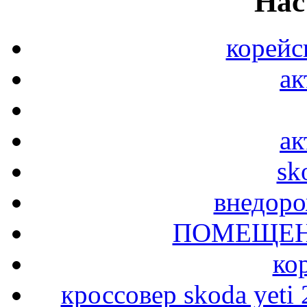
Нас
корейс
ак
ак
sk
внедор
ПОМЕЩЕН
ко
кроссовер skoda yeti