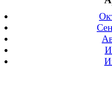
Ок
Сен
Ав
И
И