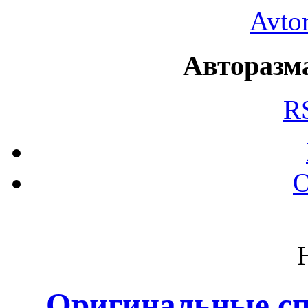
Avto
Авторазма
R
О
Оригинальные сп