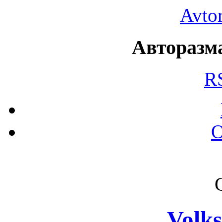
Avto
Авторазма
R
О
Volk