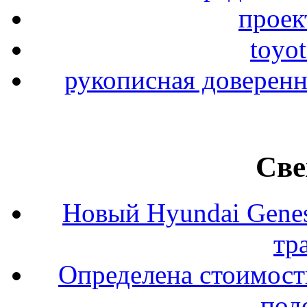
проек
toyo
рукописная доверенн
Све
Новый Hyundai Gene
тр
Определена стоимость
под