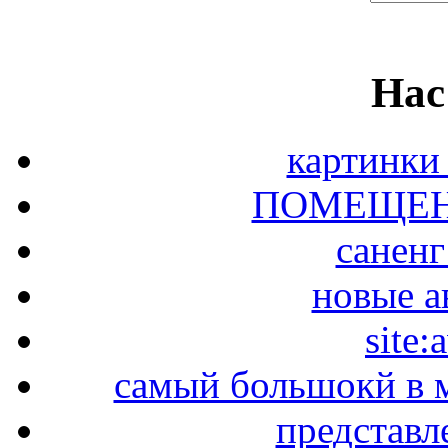
Нас
картинки
ПОМЕЩЕН
саненг
новые а
site:
самый большокй в 
представл