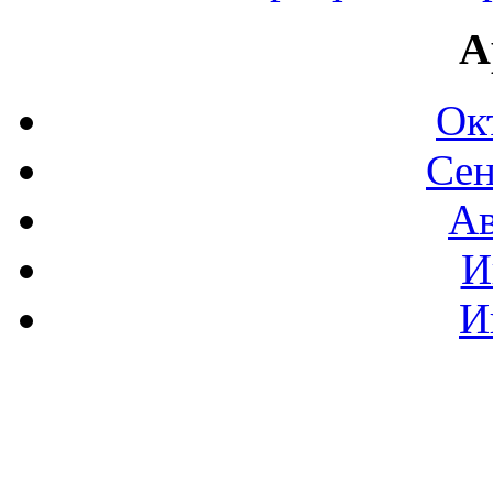
А
Ок
Сен
Ав
И
И