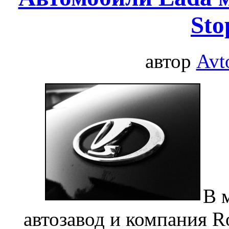
Sto
автор
Avt
В 
автозавод и компания 