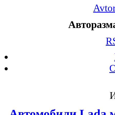
Avto
Авторазма
R
О
И
Автомобили Lada м