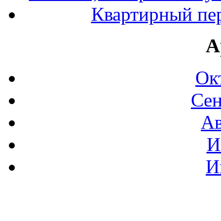
Квартирный пер
А
Ок
Сен
Ав
И
И