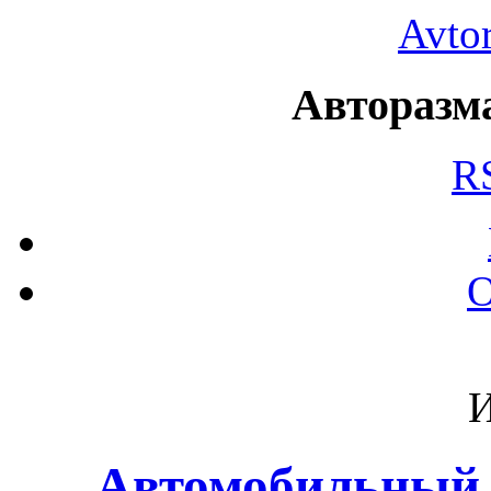
Avto
Авторазма
R
О
И
Автомобильный 