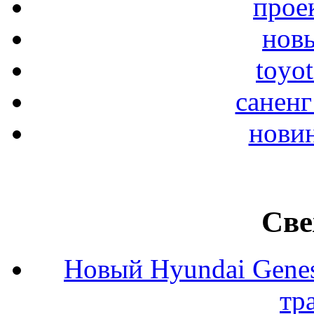
прое
новы
toyo
саненг
новин
Све
Новый Hyundai Gene
тр