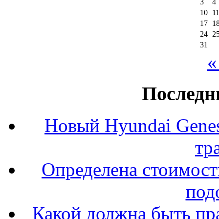
3
4
10
1
17
1
24
2
31
«
Последн
Новый Hyundai Gene
тр
Определена стоимость
под
Какой должна быть пр