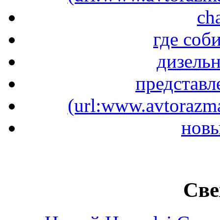
ch
где соб
дизель
представл
(url:www.avtorazma
новы
Све