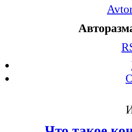
Avto
Авторазма
R
О
И
Что такое к