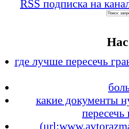
RSS
подписка на канал
Нас
где лучше пересечь гра
бол
какие документы н
пересечь
(url:www.avtorazma