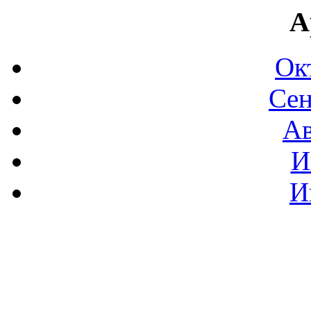
А
Ок
Сен
Ав
И
И