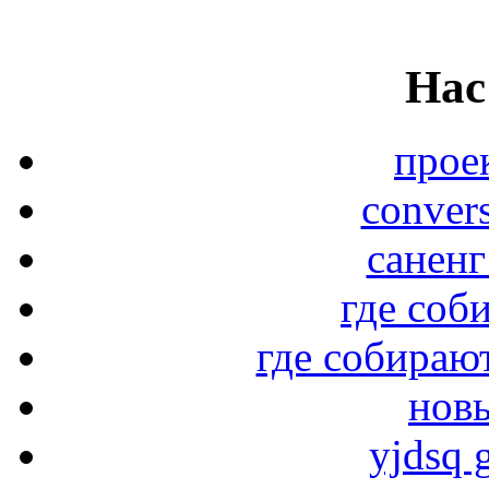
Нас
прое
conver
саненг
где соб
где собирают
новы
yjdsq g