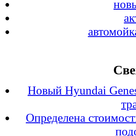
новы
ак
автомойк
Све
Новый Hyundai Gene
тр
Определена стоимость
под