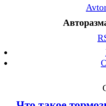
Avto
Авторазма
R
О
Что такое тормоз