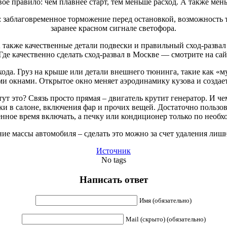
ое правило: чем плавнее старт, тем меньше расход. А также мень
к: заблаговременное торможение перед остановкой, возможност
заранее красном сигнале светофора.
также качественные детали подвески и правильный сход-развал 
де качественно сделать сход-развал в Москве — смотрите на сайте h
а. Груз на крыше или детали внешнего тюнинга, такие как «му
ыми окнами. Открытое окно меняет аэродинамику кузова и созда
тут это? Связь просто прямая – двигатель крутит генератор. И 
зыки в салоне, включения фар и прочих вещей. Достаточно пользо
нное время включать, а печку или кондиционер только по необх
ие массы автомобиля – сделать это можно за счет удаления лишн
Источник
No tags
Написать ответ
Имя (обязательно)
Mail (скрыто) (обязательно)