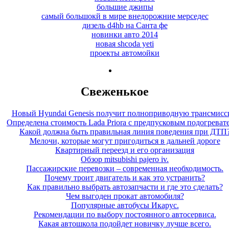
большие джипы
самый большокй в мире внедорожние мерседес
дизель d4hb на Санта фе
новинки авто 2014
новая shcoda yeti
проекты автомойки
Свеженькое
Новый Hyundai Genesis получит полноприводную трансмис
Определена стоимость Lada Priora с предпусковым подогреват
Какой должна быть правильная линия поведения при ДТП
Мелочи, которые могут пригодиться в дальней дороге
Квартирный переезд и его организация
Обзор mitsubishi pajero iv.
Пассажирские перевозки – современная необходимость.
Почему троит двигатель и как это устранить?
Как правильно выбрать автозапчасти и где это сделать?
Чем выгоден прокат автомобиля?
Популярные автобусы Икарус.
Рекомендации по выбору постоянного автосервиса.
Какая автошкола подойдет новичку лучше всего.