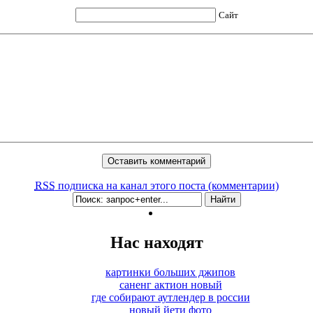
Сайт
RSS
подписка на канал этого поста (комментарии)
Нас находят
картинки больших джипов
саненг актион новый
где собирают аутлендер в россии
новый йети фото