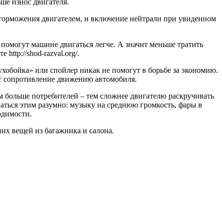
ше износ двигателя.
ь торможения двигателем, и включение нейтрали при увиденном
помогут машине двигаться легче. А значит меньше тратить
ttp://shod-razval.org/.
хобойка» или спойлер никак не помогут в борьбе за экономию.
ет сопротивление движению автомобиля.
чем больше потребителей – тем сложнее двигателю раскручивать
ваться этим разумно: музыку на среднюю громкость, фары в
одимости.
их вещей из багажника и салона.