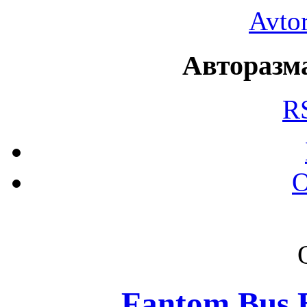
Avto
Авторазма
R
О
Fantom Bus 