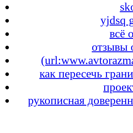
sk
yjdsq g
всё о
отзывы 
(url:www.avtorazma
как пересечь гран
проек
рукописная доверенн