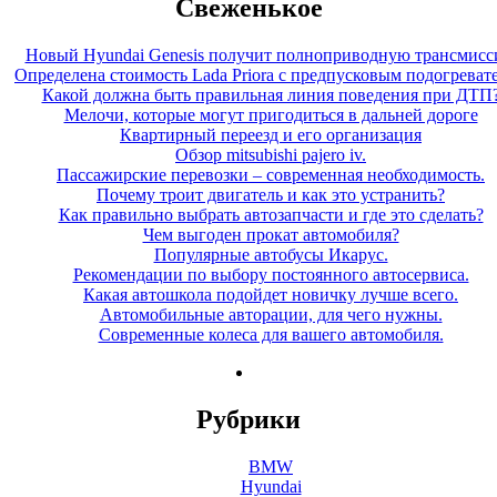
Свеженькое
Новый Hyundai Genesis получит полноприводную трансмис
Определена стоимость Lada Priora с предпусковым подогреват
Какой должна быть правильная линия поведения при ДТП
Мелочи, которые могут пригодиться в дальней дороге
Квартирный переезд и его организация
Обзор mitsubishi pajero iv.
Пассажирские перевозки – современная необходимость.
Почему троит двигатель и как это устранить?
Как правильно выбрать автозапчасти и где это сделать?
Чем выгоден прокат автомобиля?
Популярные автобусы Икарус.
Рекомендации по выбору постоянного автосервиса.
Какая автошкола подойдет новичку лучше всего.
Автомобильные авторации, для чего нужны.
Современные колеса для вашего автомобиля.
Рубрики
BMW
Hyundai