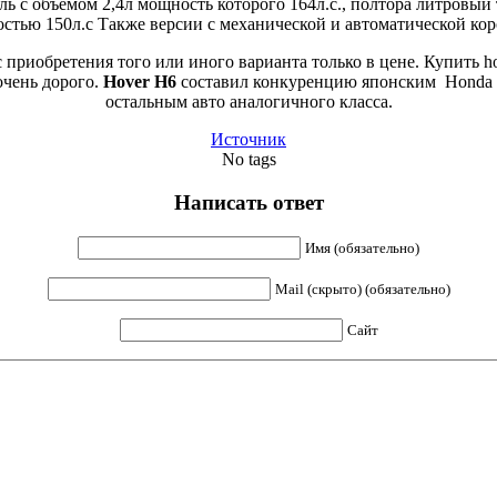
 с объемом 2,4л мощность которого 164л.с., полтора литровый 
стью 150л.с Также версии с механической и автоматической кор
с приобретения того или иного варианта только в цене. Купить 
очень дорого.
Hover H6
составил конкуренцию японским Honda CR
остальным авто аналогичного класса.
Источник
No tags
Написать ответ
Имя (обязательно)
Mail (скрыто) (обязательно)
Сайт