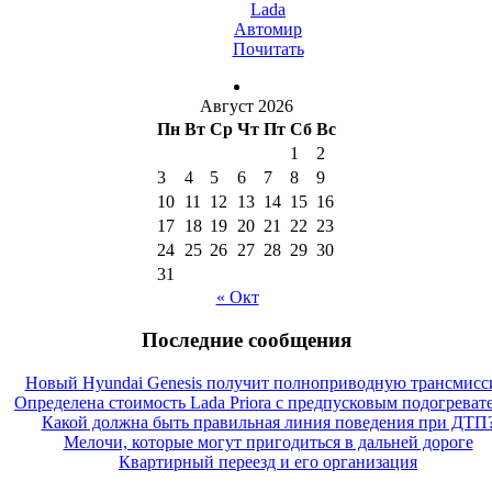
Lada
Автомир
Почитать
Август 2026
Пн
Вт
Ср
Чт
Пт
Сб
Вс
1
2
3
4
5
6
7
8
9
10
11
12
13
14
15
16
17
18
19
20
21
22
23
24
25
26
27
28
29
30
31
« Окт
Последние сообщения
Новый Hyundai Genesis получит полноприводную трансмис
Определена стоимость Lada Priora с предпусковым подогреват
Какой должна быть правильная линия поведения при ДТП
Мелочи, которые могут пригодиться в дальней дороге
Квартирный переезд и его организация