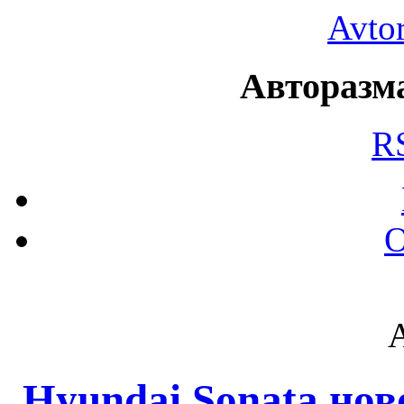
Avto
Авторазма
R
О
Hyundai Sonata нов