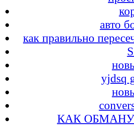
ко
авто б
как правильно пересе
S
новы
yjdsq g
новы
conver
КАК ОБМАНУ