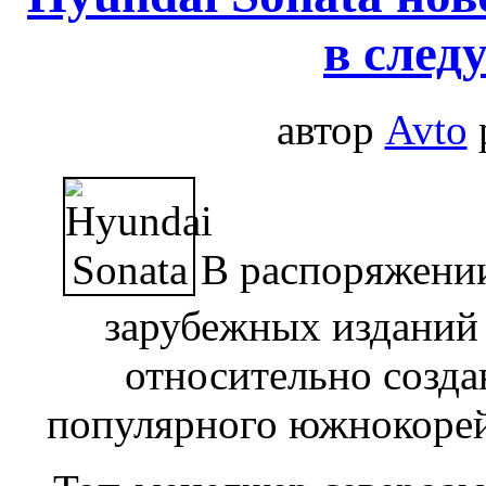
в след
автор
Avto
В распоряжении
зарубежных изданий
относительно созда
популярного южнокорейс