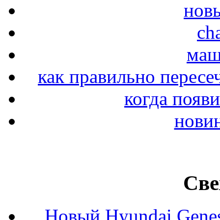
новы
ch
маш
как правильно пересе
когда появи
новин
Све
Новый Hyundai Gene