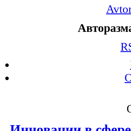
Avto
Авторазма
R
О
Инновации в сфере