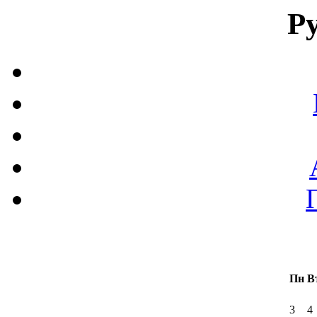
Р
Пн
В
3
4