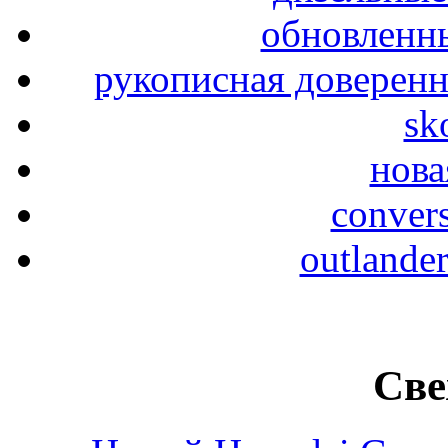
обновленны
рукописная доверенн
sk
нова
conver
outlande
Све