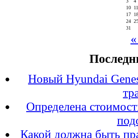
3
4
10
1
17
1
24
2
31
«
Последн
Новый Hyundai Gene
тр
Определена стоимость
под
Какой должна быть пр