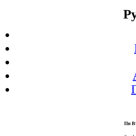
Р
Пн
В