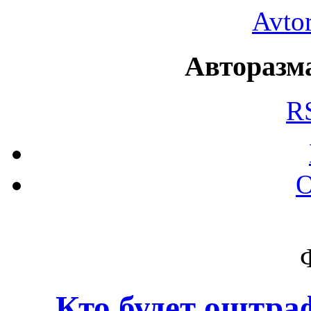
Avto
Авторазма
R
О
Кто будет оштра