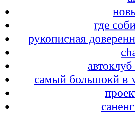
новы
где соб
рукописная доверенн
ch
автоклуб
самый большокй в 
проек
саненг