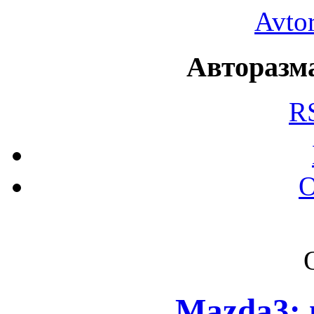
Avto
Авторазма
R
О
Mazda3: 