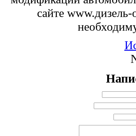
сайте www.дизель-
необходим
И
N
Напи