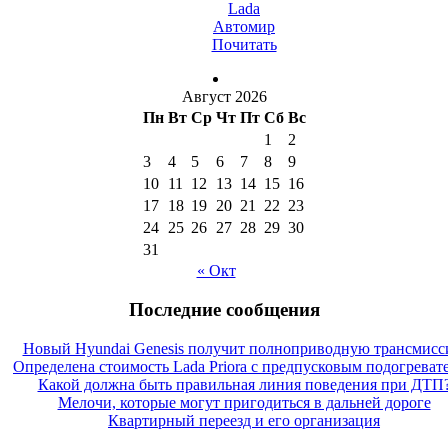
Lada
Автомир
Почитать
Август 2026
Пн
Вт
Ср
Чт
Пт
Сб
Вс
1
2
3
4
5
6
7
8
9
10
11
12
13
14
15
16
17
18
19
20
21
22
23
24
25
26
27
28
29
30
31
« Окт
Последние сообщения
Новый Hyundai Genesis получит полноприводную трансмис
Определена стоимость Lada Priora с предпусковым подогреват
Какой должна быть правильная линия поведения при ДТП
Мелочи, которые могут пригодиться в дальней дороге
Квартирный переезд и его организация