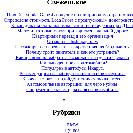
Свеженькое
Новый Hyundai Genesis получит полноприводную трансмис
Определена стоимость Lada Priora с предпусковым подогреват
Какой должна быть правильная линия поведения при ДТП
Мелочи, которые могут пригодиться в дальней дороге
Квартирный переезд и его организация
Обзор mitsubishi pajero iv.
Пассажирские перевозки – современная необходимость.
Почему троит двигатель и как это устранить?
Как правильно выбрать автозапчасти и где это сделать?
Чем выгоден прокат автомобиля?
Популярные автобусы Икарус.
Рекомендации по выбору постоянного автосервиса.
Какая автошкола подойдет новичку лучше всего.
Автомобильные авторации, для чего нужны.
Современные колеса для вашего автомобиля.
Рубрики
BMW
Hyundai