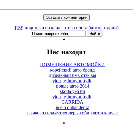
RSS
подписка на канал этого поста (комментарии)
Нас находят
ПОМЕЩЕНИЕ АВТОМОЙКИ
корейский авто бренд
дизельный бмв отзывы
yjdsq gfhrtnybr [tylfq
новые авто 2014
skoda yeti tdi
yjdsq gfhrtnybr [tylfq
CARRIDA
всё о outlander xl
с какого года аутлендеры собирают в калуге