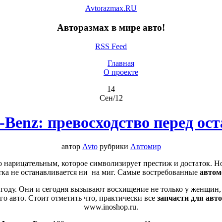
Avtorazmax.RU
Авторазмах в мире авто!
RSS Feed
Главная
О проекте
14
Сен/12
-Benz: превосходство перед о
автор
Avto
рубрики
Автомир
о нарицательным, которое символизирует престиж и достаток. Но
ка не останавливается ни на миг. Самые востребованные
автом
 году. Они и сегодня вызывают восхищение не только у женщин
го авто. Стоит отметить что, практически все
запчасти для авт
www.inoshop.ru.