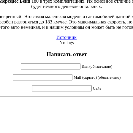
Мерседес Бенц
180 в трех комплектациях. Их основное отличие 
будет немного дешевле остальных.
невренный. Это самая маленькая модель из автомобилей данной м
обен разгоняться до 183 км/час. Это максимальная скорость, но 
этого авто немецкая, и к нашим условиям он может быть не готов
Источник
No tags
Написать ответ
Имя (обязательно)
Mail (скрыто) (обязательно)
Сайт