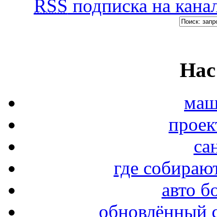
RSS
подписка на канал
Нас
маш
проек
са
где собирают
авто б
обновлённый с