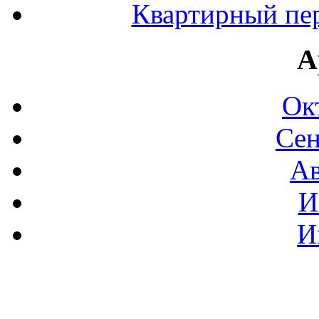
Квартирный пер
А
Ок
Сен
Ав
И
И