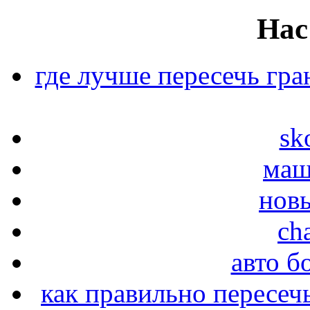
Нас
где лучше пересечь гра
sk
маш
новы
ch
авто б
как правильно пересеч