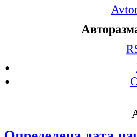
Avto
Авторазма
R
О
Определена дата на