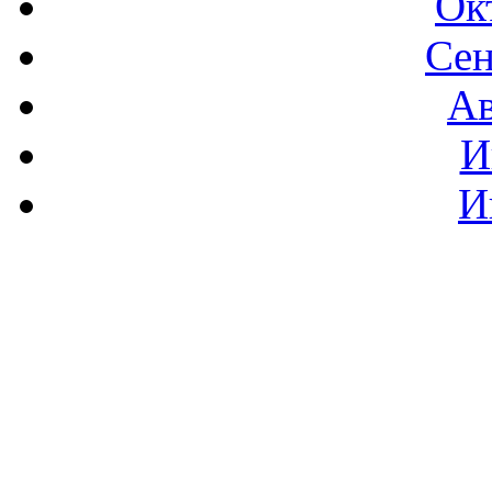
Ок
Сен
Ав
И
И