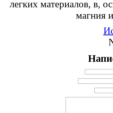
легких материалов, в, о
магния 
И
N
Напи