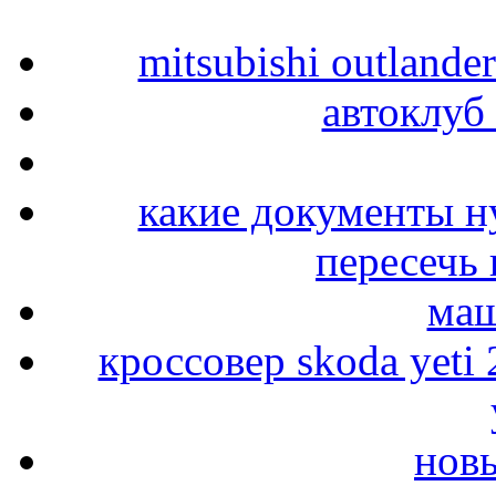
mitsubishi outlande
автоклуб
какие документы н
пересечь
маш
кроссовер skoda yeti
новы