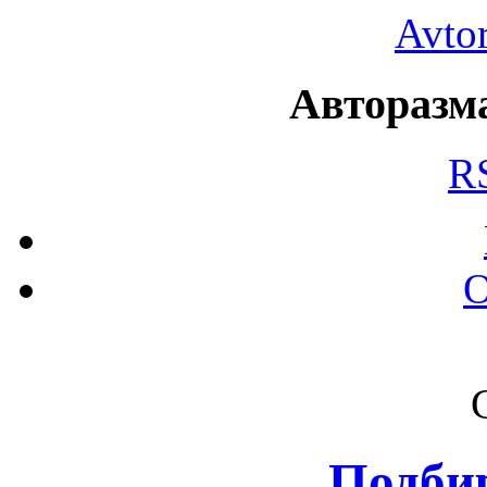
Avto
Авторазма
R
О
Подби