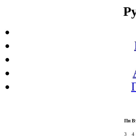
Р
Пн
В
3
4