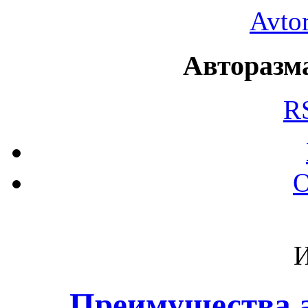
Avto
Авторазма
R
О
И
Преимущества а