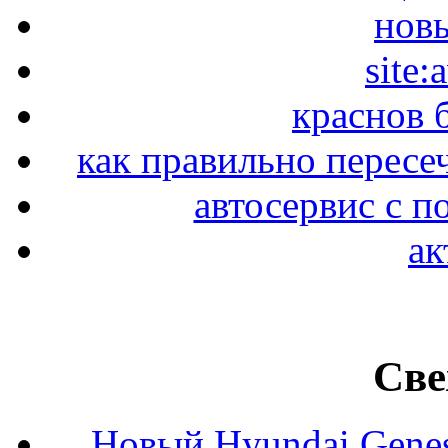
новы
site:
краснов 
как правильно пересе
автосервис с п
ак
Све
Новый Hyundai Gene