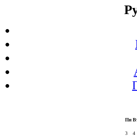
Р
Пн
В
3
4