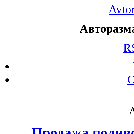
Avto
Авторазма
R
О
Продажа полив