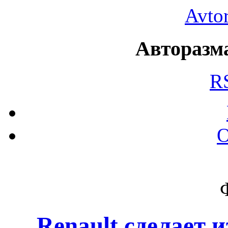
Avto
Авторазма
R
О
Renault сделает 