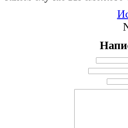
И
N
Напи