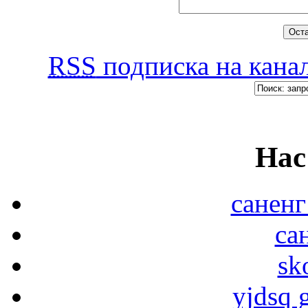
RSS
подписка на канал
Нас
саненг
са
sk
yjdsq g