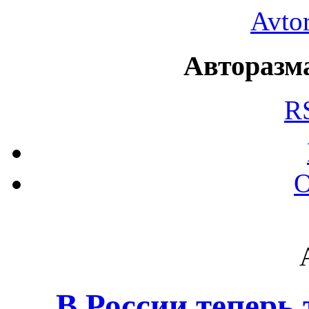
Avto
Авторазма
R
О
В России теперь