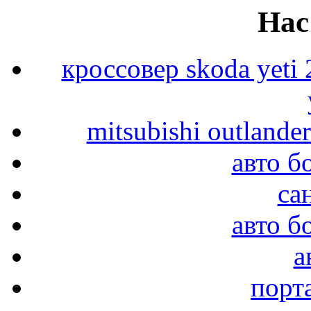
Нас
кроссовер skoda yeti
mitsubishi outlande
авто б
са
авто б
а
порт