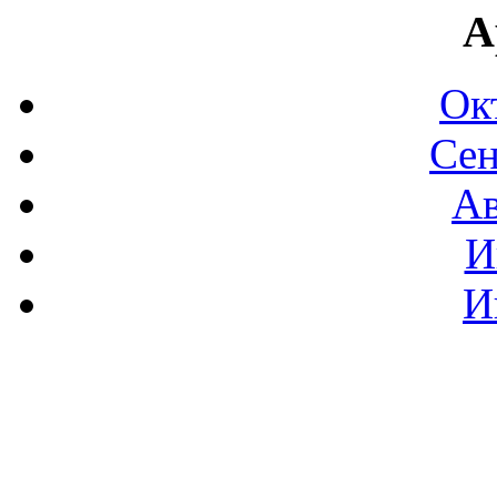
А
Ок
Сен
Ав
И
И