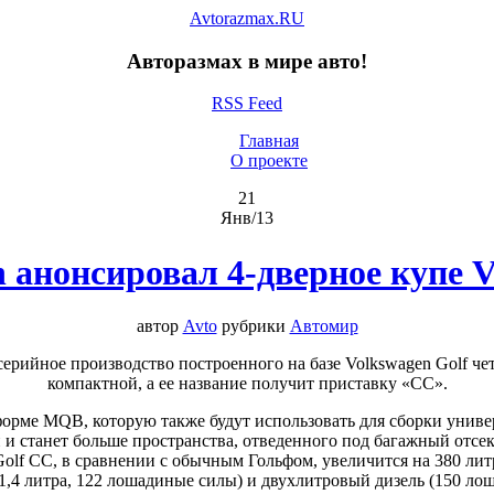
Avtorazmax.RU
Авторазмах в мире авто!
RSS Feed
Главная
О проекте
21
Янв/13
n анонсировал 4-дверное купе 
автор
Avto
рубрики
Автомир
серийное производство построенного на базе Volkswagen Golf че
компактной, а ее название получит приставку «СС».
рме MQB, которую также будут использовать для сборки универ
 и станет больше пространства, отведенного под багажный отсе
olf CC, в сравнении с обычным Гольфом, увеличится на 380 лит
1,4 литра, 122 лошадиные силы) и двухлитровый дизель (150 ло