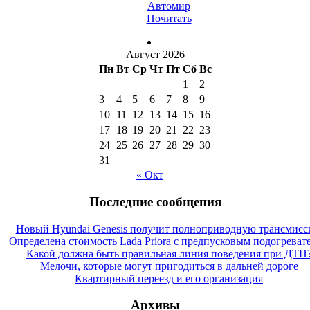
Автомир
Почитать
Август 2026
Пн
Вт
Ср
Чт
Пт
Сб
Вс
1
2
3
4
5
6
7
8
9
10
11
12
13
14
15
16
17
18
19
20
21
22
23
24
25
26
27
28
29
30
31
« Окт
Последние сообщения
Новый Hyundai Genesis получит полноприводную трансмис
Определена стоимость Lada Priora с предпусковым подогреват
Какой должна быть правильная линия поведения при ДТП
Мелочи, которые могут пригодиться в дальней дороге
Квартирный переезд и его организация
Архивы