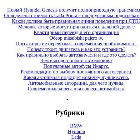
Новый Hyundai Genesis получит полноприводную трансмис
Определена стоимость Lada Priora с предпусковым подогреват
Какой должна быть правильная линия поведения при ДТП
Мелочи, которые могут пригодиться в дальней дороге
Квартирный переезд и его организация
Обзор mitsubishi pajero iv.
Пассажирские перевозки – современная необходимость.
Почему троит двигатель и как это устранить?
Как правильно выбрать автозапчасти и где это сделать?
Чем выгоден прокат автомобиля?
Популярные автобусы Икарус.
Рекомендации по выбору постоянного автосервиса.
Какая автошкола подойдет новичку лучше всего.
Автомобильные авторации, для чего нужны.
Современные колеса для вашего автомобиля.
Рубрики
BMW
Hyundai
Lada