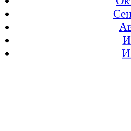
Ок
Сен
Ав
И
И