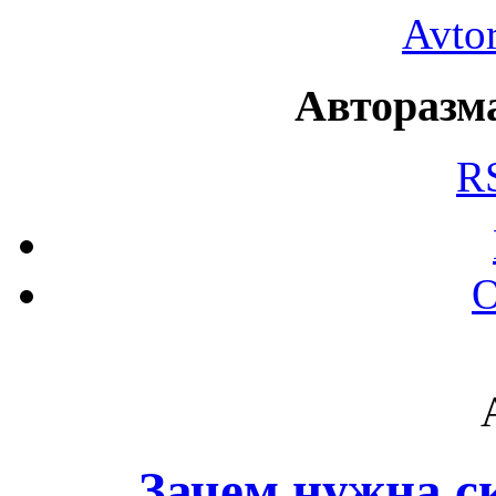
Avto
Авторазма
R
О
Зачем нужна с