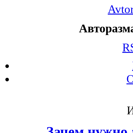
Avto
Авторазма
R
О
И
Зачем нужно 