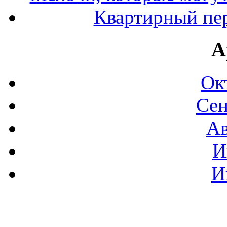
Квартирный пер
А
Ок
Сен
Ав
И
И