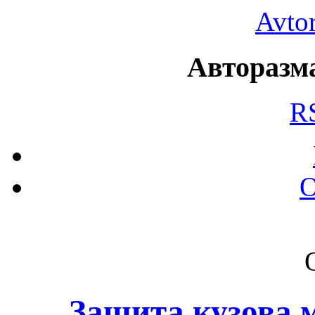
Avto
Авторазма
R
О
Защита кузова 