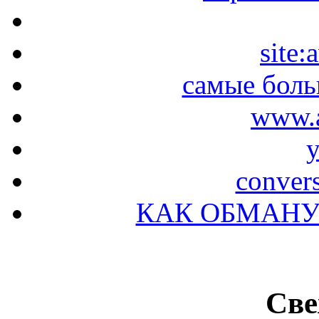
site:
самые бол
www.a
y
conver
КАК ОБМАНУ
Све