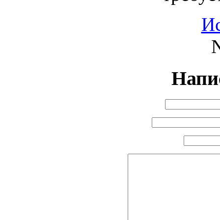
И
N
Напи